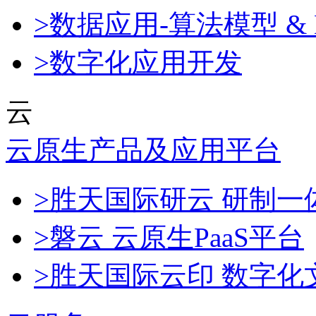
>数据应用-算法模型 & 
>数字化应用开发
云
云原生产品及应用平台
>胜天国际研云 研制
>磐云 云原生PaaS平台
>胜天国际云印 数字化