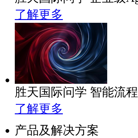
了解更多
胜天国际问学 智能流
了解更多
产品及解决方案