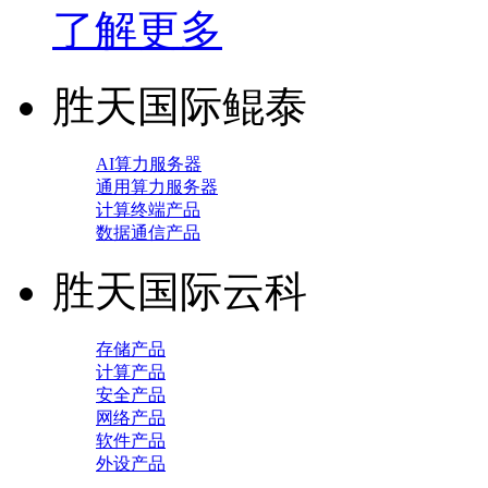
了解更多
胜天国际鲲泰
AI算力服务器
通用算力服务器
计算终端产品
数据通信产品
胜天国际云科
存储产品
计算产品
安全产品
网络产品
软件产品
外设产品