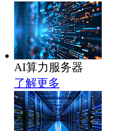
AI算力服务器
了解更多