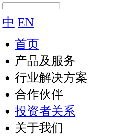
中
EN
首页
产品及服务
行业解决方案
合作伙伴
投资者关系
关于我们