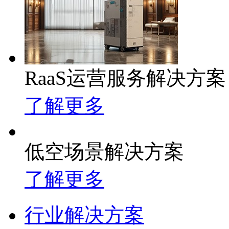
RaaS运营服务解决方案
了解更多
低空场景解决方案
了解更多
行业解决方案