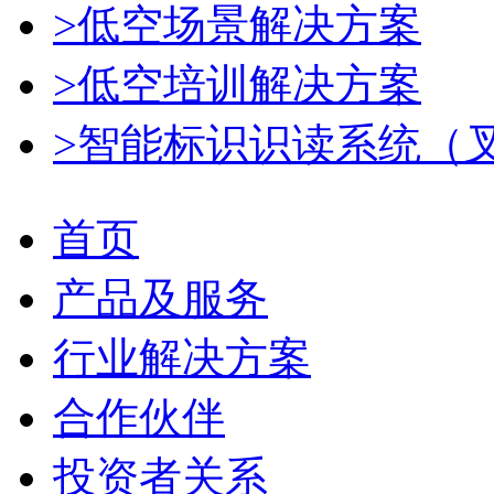
>低空场景解决方案
>低空培训解决方案
>智能标识识读系统（
首页
产品及服务
行业解决方案
合作伙伴
投资者关系