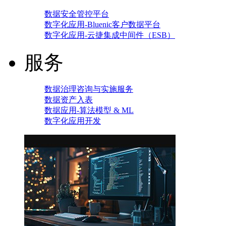
数据安全管控平台
数字化应用-Bluenic客户数据平台
数字化应用-云捷集成中间件（ESB）
服务
数据治理咨询与实施服务
数据资产入表
数据应用-算法模型 & ML
数字化应用开发