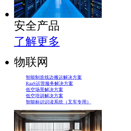
安全产品
了解更多
物联网
智能制造线边搬运解决方案
RaaS运营服务解决方案
低空场景解决方案
低空培训解决方案
智能标识识读系统（叉车专用）