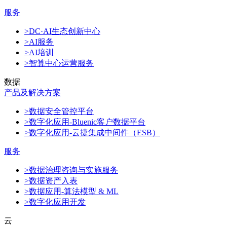
服务
>DC·AI生态创新中心
>AI服务
>AI培训
>智算中心运营服务
数据
产品及解决方案
>数据安全管控平台
>数字化应用-Bluenic客户数据平台
>数字化应用-云捷集成中间件（ESB）
服务
>数据治理咨询与实施服务
>数据资产入表
>数据应用-算法模型 & ML
>数字化应用开发
云