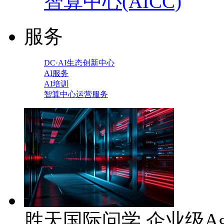
智算中心(AICC)
服务
DC·AI生态创新中心
AI服务
AI培训
智算中心运营服务
胜天国际问学 企业级Ag