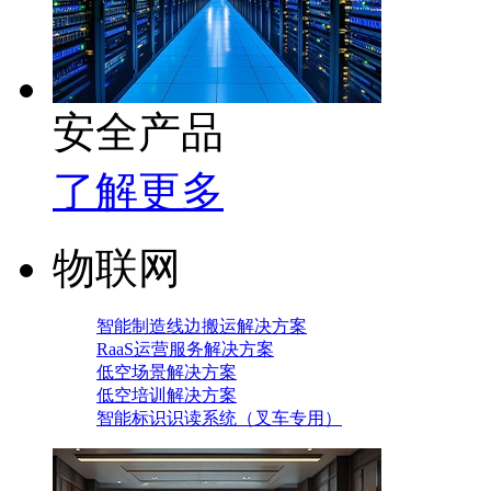
安全产品
了解更多
物联网
智能制造线边搬运解决方案
RaaS运营服务解决方案
低空场景解决方案
低空培训解决方案
智能标识识读系统（叉车专用）