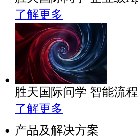
了解更多
胜天国际问学 智能流
了解更多
产品及解决方案