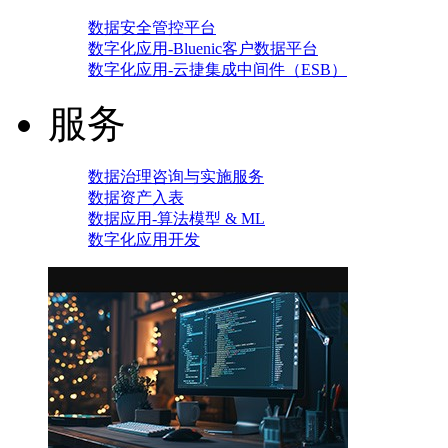
数据安全管控平台
数字化应用-Bluenic客户数据平台
数字化应用-云捷集成中间件（ESB）
服务
数据治理咨询与实施服务
数据资产入表
数据应用-算法模型 & ML
数字化应用开发