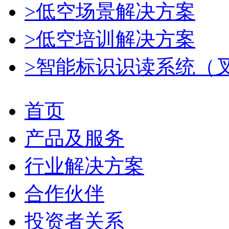
>低空场景解决方案
>低空培训解决方案
>智能标识识读系统（
首页
产品及服务
行业解决方案
合作伙伴
投资者关系