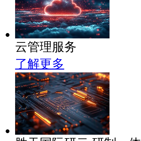
云管理服务
了解更多