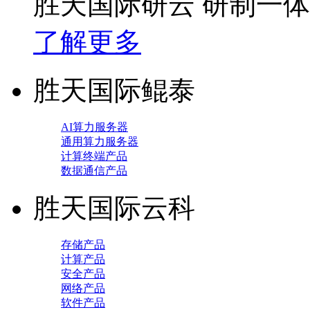
胜天国际研云 研制一
了解更多
胜天国际鲲泰
AI算力服务器
通用算力服务器
计算终端产品
数据通信产品
胜天国际云科
存储产品
计算产品
安全产品
网络产品
软件产品