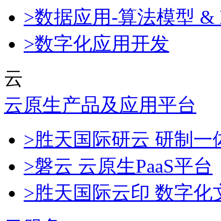
>数据应用-算法模型 & 
>数字化应用开发
云
云原生产品及应用平台
>胜天国际研云 研制
>磐云 云原生PaaS平台
>胜天国际云印 数字化