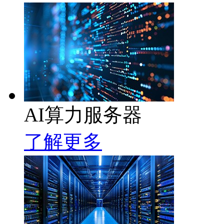
AI算力服务器
了解更多