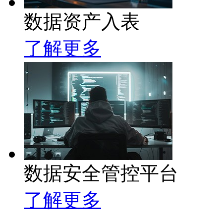
数据资产入表
了解更多
数据安全管控平台
了解更多