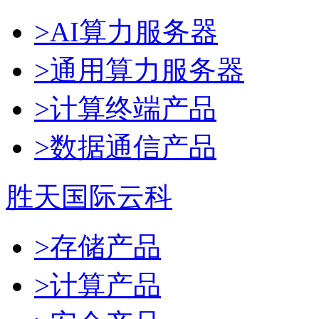
>AI算力服务器
>通用算力服务器
>计算终端产品
>数据通信产品
胜天国际云科
>存储产品
>计算产品