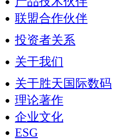
产品技术伙伴
联盟合作伙伴
投资者关系
关于我们
关于胜天国际数码
理论著作
企业文化
ESG