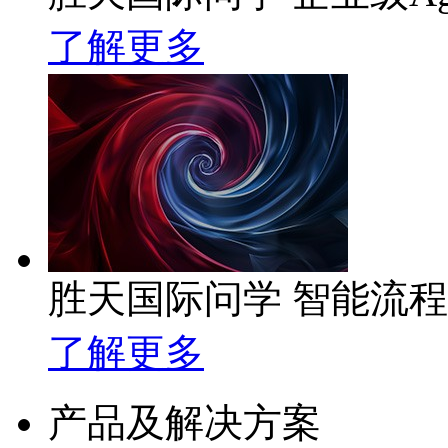
了解更多
胜天国际问学 智能流
了解更多
产品及解决方案