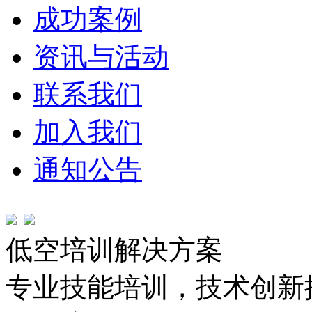
成功案例
资讯与活动
联系我们
加入我们
通知公告
低空培训解决方案
专业技能培训，技术创新推