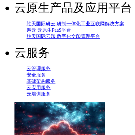
云原生产品及应用平台
胜天国际研云 研制一体化工业互联网解决方案
磐云 云原生PaaS平台
胜天国际云印 数字化文印管理平台
云服务
云管理服务
安全服务
基础架构服务
云应用服务
云培训服务