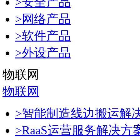
>安全产品
>网络产品
>软件产品
>外设产品
物联网
物联网
>智能制造线边搬运解
>RaaS运营服务解决方