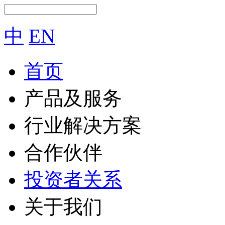
中
EN
首页
产品及服务
行业解决方案
合作伙伴
投资者关系
关于我们