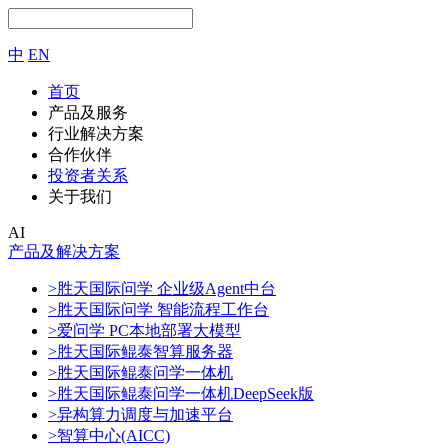
中
EN
首页
产品及服务
行业解决方案
合作伙伴
投资者关系
关于我们
AI
产品及解决方案
>胜天国际问学 企业级Agent中台
>胜天国际问学 智能流程工作台
>爱问学 PC本地部署大模型
>胜天国际鲲泰智算服务器
>胜天国际鲲泰问学一体机
>胜天国际鲲泰问学一体机DeepSeek版
>异构算力调度与加速平台
>智算中心(AICC)