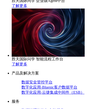
胜天国际问学 企业级Agent中台
了解更多
胜天国际问学 智能流程工作台
了解更多
产品及解决方案
数据安全管控平台
数字化应用-Bluenic客户数据平台
数字化应用-云捷集成中间件（ESB）
服务