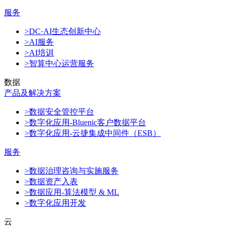
服务
>DC·AI生态创新中心
>AI服务
>AI培训
>智算中心运营服务
数据
产品及解决方案
>数据安全管控平台
>数字化应用-Bluenic客户数据平台
>数字化应用-云捷集成中间件（ESB）
服务
>数据治理咨询与实施服务
>数据资产入表
>数据应用-算法模型 & ML
>数字化应用开发
云