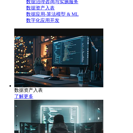
数据治理咨询与实施服务
数据资产入表
数据应用-算法模型 & ML
数字化应用开发
数据资产入表
了解更多