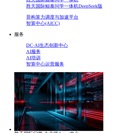
胜天国际鲲泰问学一体机DeepSeek版
异构算力调度与加速平台
智算中心(AICC)
服务
DC·AI生态创新中心
AI服务
AI培训
智算中心运营服务