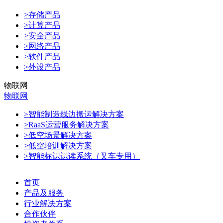
>存储产品
>计算产品
>安全产品
>网络产品
>软件产品
>外设产品
物联网
物联网
>智能制造线边搬运解决方案
>RaaS运营服务解决方案
>低空场景解决方案
>低空培训解决方案
>智能标识识读系统（叉车专用）
首页
产品及服务
行业解决方案
合作伙伴