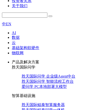
投资者关系
关于我们
中
EN
AI
数据
云
基础架构软硬件
物联网
产品及解决方案
胜天国际问学
胜天国际问学 企业级Agent中台
胜天国际问学 智能流程工作台
爱问学 PC本地部署大模型
智算基础设施
胜天国际鲲泰智算服务器
胜天国际鲲泰问学一体机